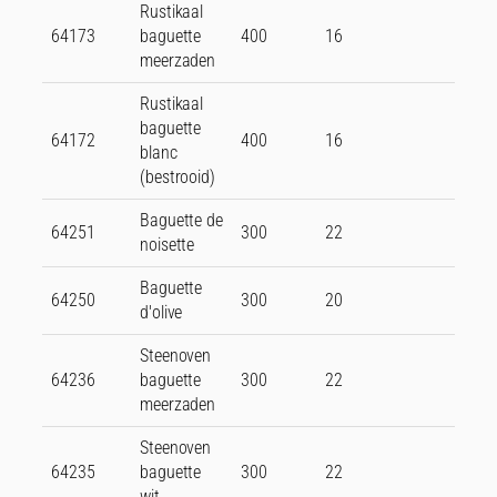
Rustikaal
64173
baguette
400
16
meerzaden
Rustikaal
baguette
64172
400
16
blanc
(bestrooid)
Baguette de
64251
300
22
noisette
Baguette
64250
300
20
d'olive
Steenoven
64236
baguette
300
22
meerzaden
Steenoven
64235
baguette
300
22
wit