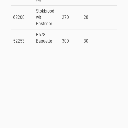
Stokbrood
62200
wit
270
28
Pastridor
B578
52253
Baguette
300
30
FIT
Batard
Search
Aantal
Gewicht
Extra
Nummer
Naam
per
(gr)
info
doos
Batard